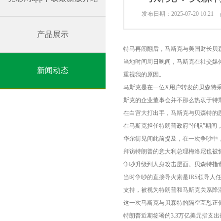
发布日期：2025-07-20 10:2
产品展示
特马再闹翻后，马斯克与美国财长贝
当地时间周日晚间，马斯克在社交媒
新闻动态
重视我的原因。
马斯克是在一位X用户转发的贝森特采
斯克的企业董事会并不那么热衷于特斯
在白宫大打出手，马斯克与贝森特的
在马斯克担任特朗普政府“任职”期间
华尔街见闻此前提及，在一次争吵中
拜访特朗普的意大利总理梅洛尼也被
争吵升级到人身攻击层面。贝森特指责
当时争吵的直接导火索是IRS领导人任命分
支持，被视为特朗普和马斯克关系降
这一次马斯克与贝森特的隔空互怼正
特朗普近期签署的3.3万亿美元指支